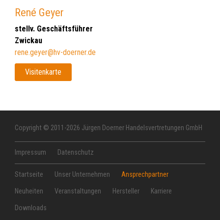
René Geyer
stellv. Geschäftsführer
Zwickau
rene.geyer@hv-doerner.de
Visitenkarte
Copyright © 2011-2026 Jürgen Doerner Handelsvertretungen GmbH
Impressum
Datenschutz
Startseite
Unser Unternehmen
Ansprechpartner
Neuheiten
Veranstaltungen
Hersteller
Karriere
Downloads